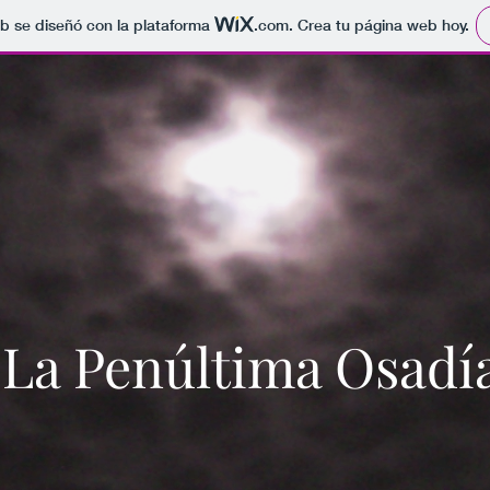
b se diseñó con la plataforma
.com
. Crea tu página web hoy.
La Penúltima Osadí