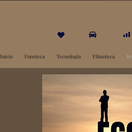
Inicio
Fonoteca
Tecnología
Filmoteca
Re
Documentales
Héroes y Villanos
Donacione
Northern Soul
Peter Chikatilo
La Cloaca
Curiosidades
Cosas en Odysee
Podcasts