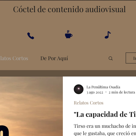
Cóctel de contenido audiovisual
latos Cortos
De Por Aquí
I
s
Galería
Conexión Telefónica
La Penúltima Osadía
3 ago 2022
2 min de lectura
Relatos Cortos
Promos
Vespas & Lambrettas
"La capacidad de Ti
Tirso era un muchacho de in
que le gustaba, que creció en