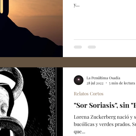
y...
La Penúltima Osadía
28 jul 2022
5 min de lectura
Relatos Cortos
"Sor Soriasis", sin "
Lorena Zuckerberg nació y s
bucólicas y verdes prados. Su
que...